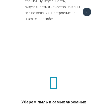
трёшки. Пунктуальность,
сами к
аккуратность и качество. Учтены
знают. 
все пожелания. Настроение на
оправд
высоте! Спасибо!
Уберем пыль в самых укромных
Удалим з