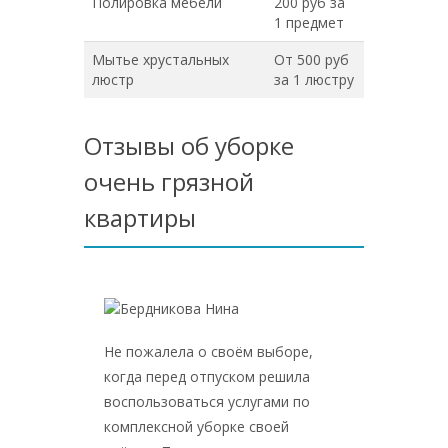
Полировка мебели
200 руб за
1 предмет
Мытье хрустальных
От 500 руб
люстр
за 1 люстру
Отзывы об уборке
очень грязной
квартиры
Не пожалела о своём выборе,
Не пожа
когда перед отпуском решила
клинин
воспользоваться услугами по
именно 
комплексной уборке своей
работае