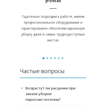
уголках
Тщательно подходим к работе, имеем
Вычищаем и
профессиональное оборудование и
плитку н
гарантированно обеспечим идеальную
грязь, 
уборку даже в самых труднодоступных
поверхнос
местах
Частые вопросы
Возрастут ли расценки при
заказе уборки
пароочистителем?