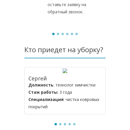
оставьте заявку на
обратный звонок.
Кто приедет на уборку?
Сергей
Алексе
Должность
: технолог химчистки
Должнос
Стаж работы
: 3 года
Стаж ра
Специализация
: чистка ковровых
Специал
покрытий
мебели и