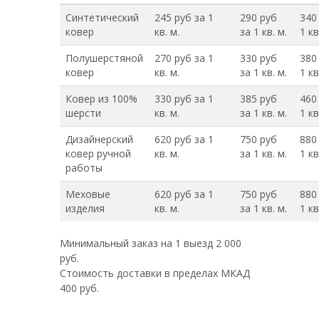
Синтетический
245 руб за 1
290 руб
340
ковер
кв. м.
за 1 кв. м.
1 кв
Полушерстяной
270 руб за 1
330 руб
380
ковер
кв. м.
за 1 кв. м.
1 кв
Ковер из 100%
330 руб за 1
385 руб
460
шерсти
кв. м.
за 1 кв. м.
1 кв
Дизайнерский
620 руб за 1
750 руб
880
ковер ручной
кв. м.
за 1 кв. м.
1 кв
работы
Меховые
620 руб за 1
750 руб
880
изделия
кв. м.
за 1 кв. м.
1 кв
Минимальный заказ на 1 выезд 2 000
руб.
Стоимость доставки в пределах МКАД
400 руб.