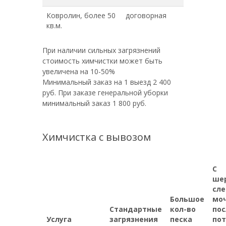
Ковролин, более 50
договорная
кв.м.
При наличии сильных загрязнений
стоимость химчистки может быть
увеличена на 10-50%
Минимальный заказ на 1 выезд 2 400
руб. При заказе генеральной уборки
минимальный заказ 1 800 руб.
Химчистка с вывозом
С
ше
сл
Большое
моч
Стандартные
кол-во
пос
Услуга
загрязнения
песка
пот