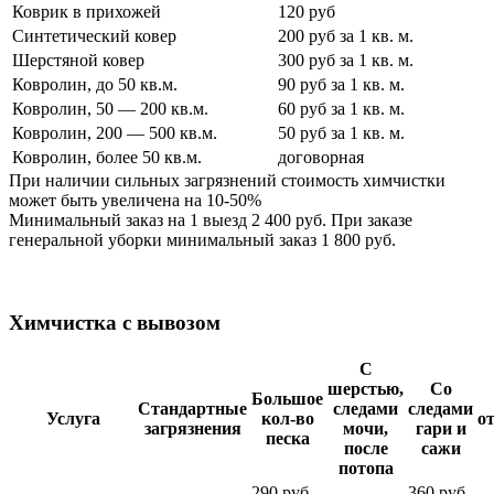
Коврик в прихожей
120 руб
Синтетический ковер
200 руб за 1 кв. м.
Шерстяной ковер
300 руб за 1 кв. м.
Ковролин, до 50 кв.м.
90 руб за 1 кв. м.
Ковролин, 50 — 200 кв.м.
60 руб за 1 кв. м.
Ковролин, 200 — 500 кв.м.
50 руб за 1 кв. м.
Ковролин, более 50 кв.м.
договорная
При наличии сильных загрязнений стоимость химчистки
может быть увеличена на 10-50%
Минимальный заказ на 1 выезд 2 400 руб. При заказе
генеральной уборки минимальный заказ 1 800 руб.
Химчистка с вывозом
С
шерстью,
Со
Большое
Стандартные
следами
следами
Услуга
кол-во
о
загрязнения
мочи,
гари и
песка
после
сажи
потопа
290 руб
360 руб