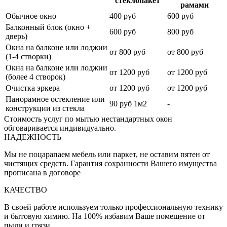
стеклопакет
рамами
Обычное окно
400 руб
600 руб
Балконный блок (окно +
600 руб
800 руб
дверь)
Окна на балконе или лоджии
от 800 руб
от 800 руб
(1-4 створки)
Окна на балконе или лоджии
от 1200 руб
от 1200 руб
(более 4 створок)
Очистка эркера
от 1200 руб
от 1200 руб
Панорамное остекление или
90 руб 1м2
-
конструкции из стекла
Стоимость услуг по мытью нестандартных окон
обговаривается индивидуально.
НАДЕЖНОСТЬ
Мы не поцарапаем мебель или паркет, не оставим пятен от
чистящих средств. Гарантия сохранности Вашего имущества
прописана в договоре
КАЧЕСТВО
В своей работе используем только профессиональную технику
и бытовую химию. На 100% избавим Ваше помещение от
пыли и грязи