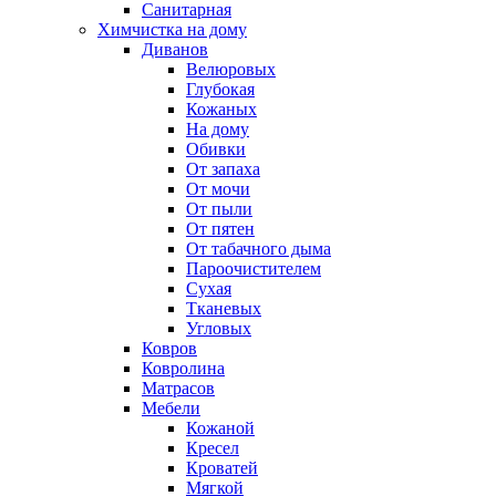
Санитарная
Химчистка на дому
Диванов
Велюровых
Глубокая
Кожаных
На дому
Обивки
От запаха
От мочи
От пыли
От пятен
От табачного дыма
Пароочистителем
Сухая
Тканевых
Угловых
Ковров
Ковролина
Матрасов
Мебели
Кожаной
Кресел
Кроватей
Мягкой