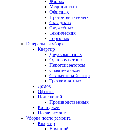
Жилых
Медицинских
Офисных
Производственных
Складских
Служебных
Технических
Торговых
Генеральная уборка
Квартир
Двухкомнатных
Однокомнатных
Парогенератором
С мытьем окон
С химчисткой штор
Трехкомнатных
Домов
Офисов
Помещений
Производственных
Коттеджей
После ремонта
Уборка после ремонта
Квартир
В ванной