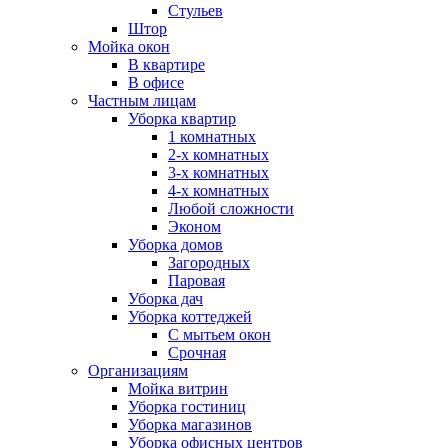
Стульев
Штор
Мойка окон
В квартире
В офисе
Частным лицам
Уборка квартир
1 комнатных
2-х комнатных
3-х комнатных
4-х комнатных
Любой сложности
Эконом
Уборка домов
Загородных
Паровая
Уборка дач
Уборка коттеджей
С мытьем окон
Срочная
Организациям
Мойка витрин
Уборка гостиниц
Уборка магазинов
Уборка офисных центров