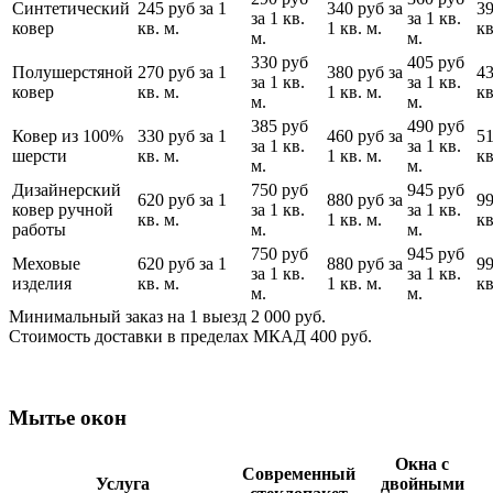
Синтетический
245 руб за 1
340 руб за
39
за 1 кв.
за 1 кв.
ковер
кв. м.
1 кв. м.
кв
м.
м.
330 руб
405 руб
Полушерстяной
270 руб за 1
380 руб за
43
за 1 кв.
за 1 кв.
ковер
кв. м.
1 кв. м.
кв
м.
м.
385 руб
490 руб
Ковер из 100%
330 руб за 1
460 руб за
51
за 1 кв.
за 1 кв.
шерсти
кв. м.
1 кв. м.
кв
м.
м.
Дизайнерский
750 руб
945 руб
620 руб за 1
880 руб за
99
ковер ручной
за 1 кв.
за 1 кв.
кв. м.
1 кв. м.
кв
работы
м.
м.
750 руб
945 руб
Меховые
620 руб за 1
880 руб за
99
за 1 кв.
за 1 кв.
изделия
кв. м.
1 кв. м.
кв
м.
м.
Минимальный заказ на 1 выезд 2 000 руб.
Стоимость доставки в пределах МКАД 400 руб.
Мытье окон
Окна с
Современный
Услуга
двойными