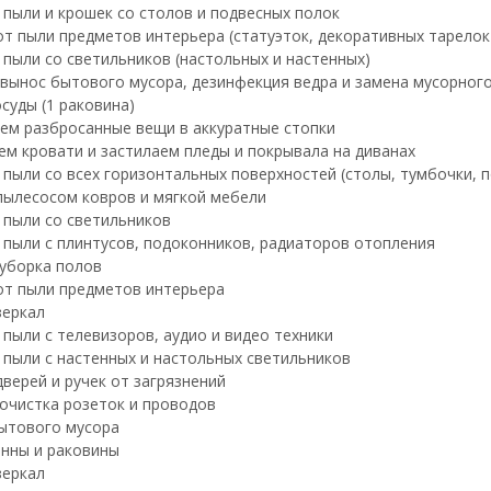
 пыли и крошек со столов и подвесных полок
т пыли предметов интерьера (статуэток, декоративных тарелок и
 пыли со светильников (настольных и настенных)
 вынос бытового мусора, дезинфекция ведра и замена мусорног
суды (1 раковина)
ем разбросанные вещи в аккуратные стопки
ем кровати и застилаем пледы и покрывала на диванах
пыли со всех горизонтальных поверхностей (столы, тумбочки, по
пылесосом ковров и мягкой мебели
 пыли со светильников
 пыли с плинтусов, подоконников, радиаторов отопления
уборка полов
от пыли предметов интерьера
зеркал
 пыли с телевизоров, аудио и видео техники
 пыли с настенных и настольных светильников
дверей и ручек от загрязнений
очистка розеток и проводов
ытового мусора
нны и раковины
зеркал