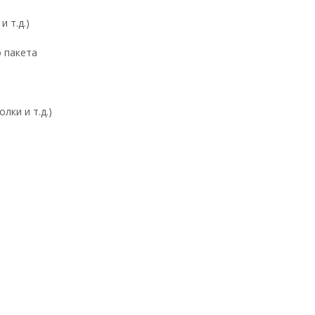
 т.д.)
о пакета
лки и т.д.)