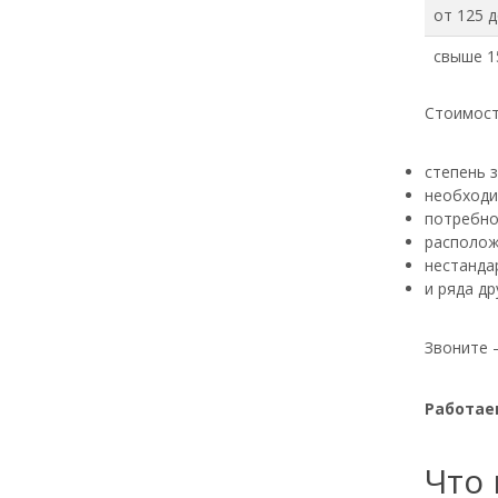
от 125 д
свыше 15
Стоимост
степень 
необходи
потребно
располож
нестанда
и ряда др
Звоните 
Работаем
Что 