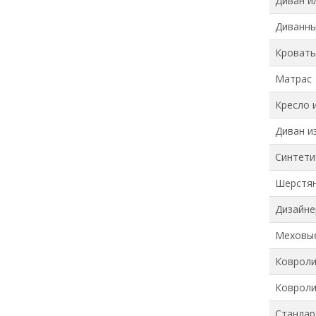
Диван и
Диванны
Кровать
Матрас
Кресло 
Диван и
Синтети
Шерстян
Дизайне
Меховые
Ковроли
Ковроли
Станда