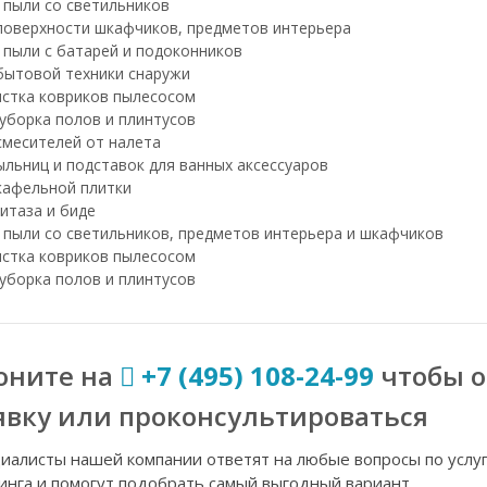
 пыли со светильников
поверхности шкафчиков, предметов интерьера
 пыли с батарей и подоконников
бытовой техники снаружи
истка ковриков пылесосом
уборка полов и плинтусов
смесителей от налета
льниц и подставок для ванных аксессуаров
кафельной плитки
итаза и биде
 пыли со светильников, предметов интерьера и шкафчиков
истка ковриков пылесосом
уборка полов и плинтусов
оните на
+7 (495) 108-24-99
чтобы 
явку или проконсультироваться
иалисты нашей компании ответят на любые вопросы по услу
инга и помогут подобрать самый выгодный вариант.