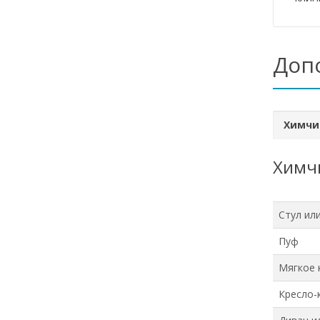
Доп
Химчи
Химчи
Стул ил
Пуф
Мягкое 
Кресло-