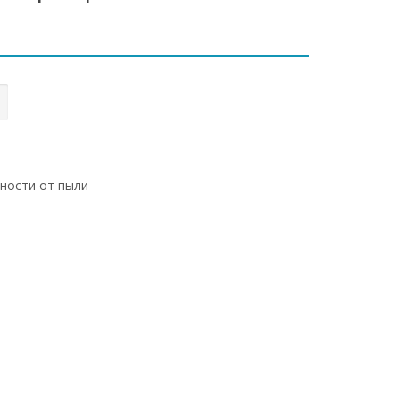
и
хности от пыли