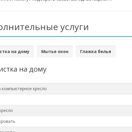
олнительные услуги
стка на дому
Мытье окон
Глажка белья
стка на дому
и компьютерное кресло
кресло
кровать