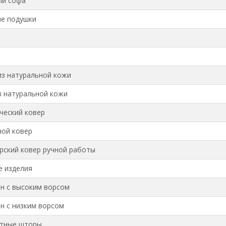
ли софа
е подушки
из натуральной кожи
з натуральной кожи
ческий ковер
ой ковер
рский ковер ручной работы
 изделия
н с высоким ворсом
н с низким ворсом
ртные шторы