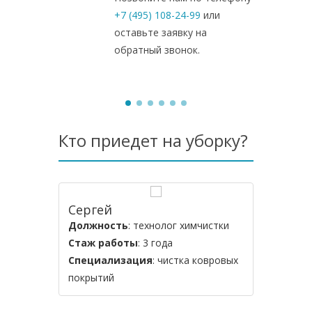
+7 (495) 108-24-99
или
оставьте заявку на
обратный звонок.
Кто приедет на уборку?
Сергей
Владим
Должность
: технолог химчистки
Должнос
Стаж работы
: 3 года
Стаж ра
Специализация
: чистка ковровых
Специал
покрытий
мягкой м