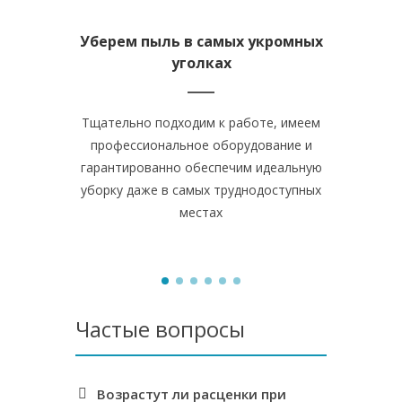
Уберем пыль в самых укромных
Удалим з
уголках
Тщательно подходим к работе, имеем
Вычищаем и
профессиональное оборудование и
плитку н
гарантированно обеспечим идеальную
грязь, 
уборку даже в самых труднодоступных
поверхнос
местах
Частые вопросы
Возрастут ли расценки при