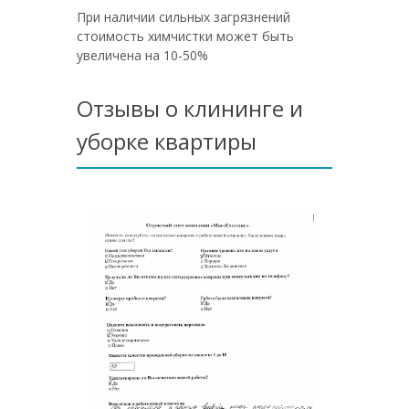
При наличии сильных загрязнений
стоимость химчистки может быть
увеличена на 10-50%
Отзывы о клининге и
уборке квартиры
Не пожа
клинин
именно 
работае
сами к
знают. 
оправд