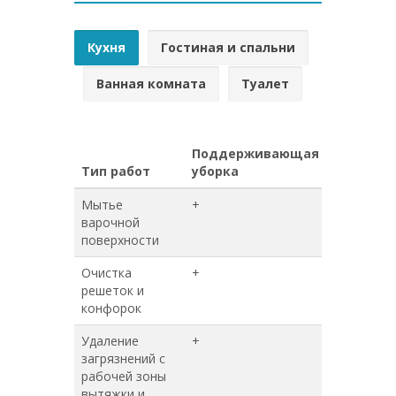
Кухня
Гостиная и спальни
Ванная комната
Туалет
Поддерживающая
Генерал
Тип работ
уборка
уборка
Мытье
+
+
варочной
поверхности
Очистка
+
+
решеток и
конфорок
Удаление
+
+
загрязнений с
рабочей зоны
вытяжки и