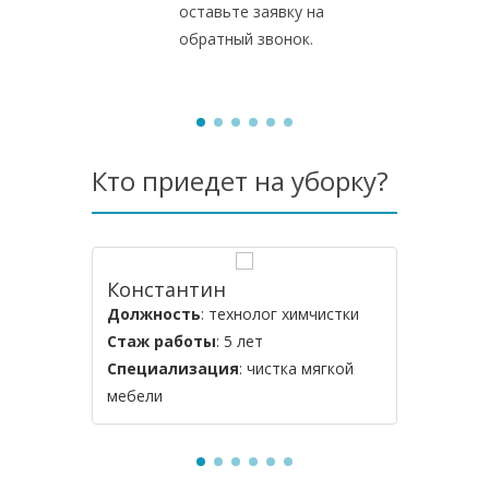
оставьте заявку на
обратный звонок.
Кто приедет на уборку?
Константин
Владим
Должность
: технолог химчистки
Должнос
Стаж работы
: 5 лет
Стаж ра
Специализация
: чистка мягкой
Специал
мебели
мягкой м