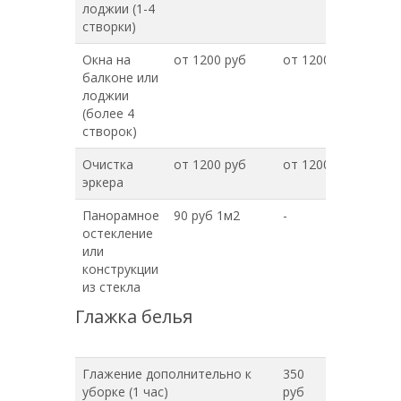
лоджии (1-4
створки)
Окна на
от 1200 руб
от 1200 руб
балконе или
лоджии
(более 4
створок)
Очистка
от 1200 руб
от 1200 руб
эркера
Панорамное
90 руб 1м2
-
остекление
или
конструкции
из стекла
Глажка белья
Глажение дополнительно к
350
уборке (1 час)
руб