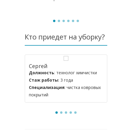
Кто приедет на уборку?
Сергей
Алексе
Должность
: технолог химчистки
Должнос
Стаж работы
: 3 года
Стаж ра
Специализация
: чистка ковровых
Специал
покрытий
мебели и