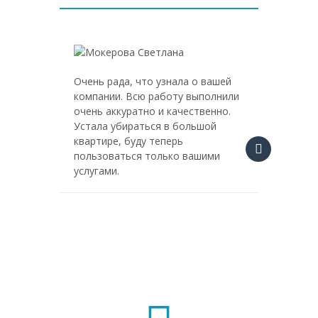
Очень рада, что узнала о вашей
Спасибо
компании. Всю работу выполнили
Заказыв
очень аккуратно и качественно.
менедж
Устала убираться в большой
поддер
квартире, буду теперь
дополн
пользоваться только вашими
навязал
услугами.
несколь
на мои
средств
раздра
своими
пылесос