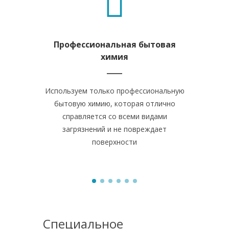
Профессиональная бытовая
Уборка в
химия
Мы работ
Используем только профессиональную
часов. На
бытовую химию, которая отлично
точно ук
справляется со всеми видами
выполняют 
загрязнений и не повреждает
поверхности
Специальное